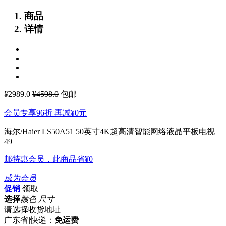
商品
详情
¥
2989.0
¥4598.0
包邮
会员专享96折 再减
¥0
元
海尔/Haier LS50A51 50英寸4K超高清智能网络液晶平板电视
49
邮特惠会员，此商品省
¥0
成为会员
促销
领取
选择
颜色 尺寸
请选择收货地址
广东省
|
快递：
免运费