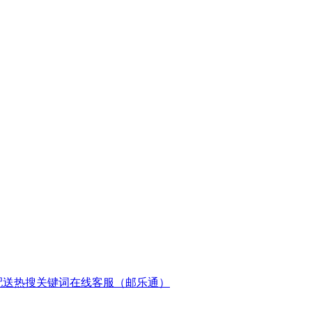
配送
热搜关键词
在线客服（邮乐通）