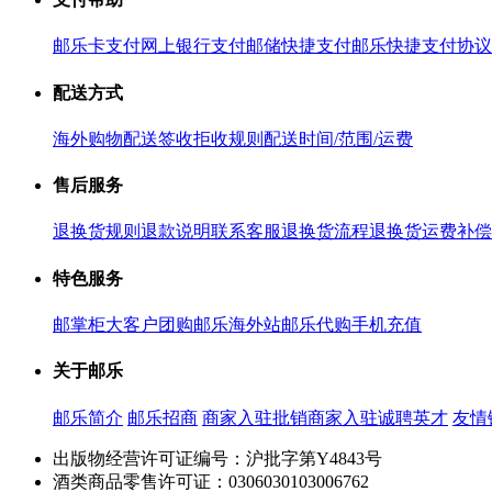
邮乐卡支付
网上银行支付
邮储快捷支付
邮乐快捷支付协议
配送方式
海外购物配送
签收拒收规则
配送时间/范围/运费
售后服务
退换货规则
退款说明
联系客服
退换货流程
退换货运费补偿
特色服务
邮掌柜
大客户团购
邮乐海外站
邮乐代购
手机充值
关于邮乐
邮乐简介
邮乐招商
商家入驻
批销商家入驻
诚聘英才
友情
出版物经营许可证编号：沪批字第Y4843号
酒类商品零售许可证：0306030103006762