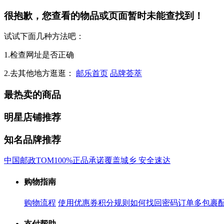
很抱歉，您查看的物品或页面暂时未能查找到！
试试下面几种方法吧：
1.检查网址是否正确
2.去其他地方逛逛：
邮乐首页
品牌荟萃
最热卖的商品
明星店铺推荐
知名品牌推荐
中国邮政
TOM
100%正品承诺
覆盖城乡 安全速达
购物指南
购物流程
使用优惠券
积分规则
如何找回密码
订单多包裹
支付帮助