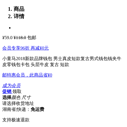
商品
详情
¥
59.0
¥118.0
包邮
会员专享96折 再减
¥0
元
小童马2018新款品牌钱包 男士真皮短款复古男式钱包钱夹牛
皮零钱包卡包
头层牛皮 复古 短款
邮特惠会员，此商品省
¥0
成为会员
促销
领取
选择
颜色 尺寸
请选择收货地址
湖南省
|
快递：
免运费
支持极速退款