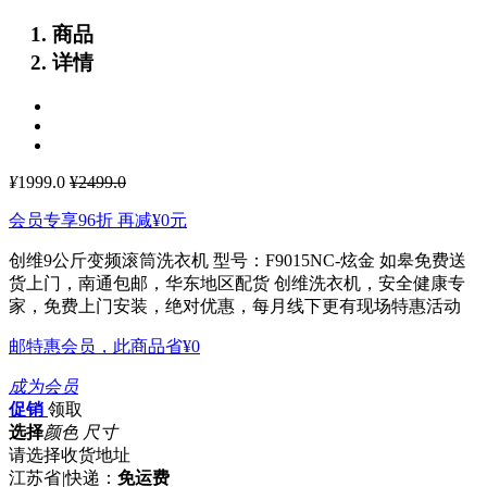
商品
详情
¥
1999.0
¥2499.0
会员专享96折 再减
¥0
元
创维9公斤变频滚筒洗衣机 型号：F9015NC-炫金 如皋免费送
货上门，南通包邮，华东地区配货
创维洗衣机，安全健康专
家，免费上门安装，绝对优惠，每月线下更有现场特惠活动
邮特惠会员，此商品省
¥0
成为会员
促销
领取
选择
颜色 尺寸
请选择收货地址
江苏省
|
快递：
免运费