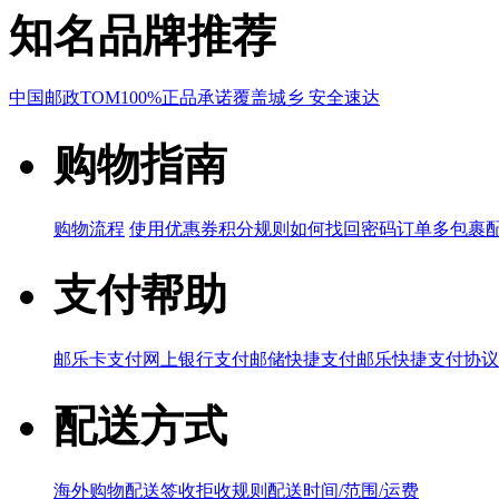
知名品牌推荐
中国邮政
TOM
100%正品承诺
覆盖城乡 安全速达
购物指南
购物流程
使用优惠券
积分规则
如何找回密码
订单多包裹
支付帮助
邮乐卡支付
网上银行支付
邮储快捷支付
邮乐快捷支付协议
配送方式
海外购物配送
签收拒收规则
配送时间/范围/运费