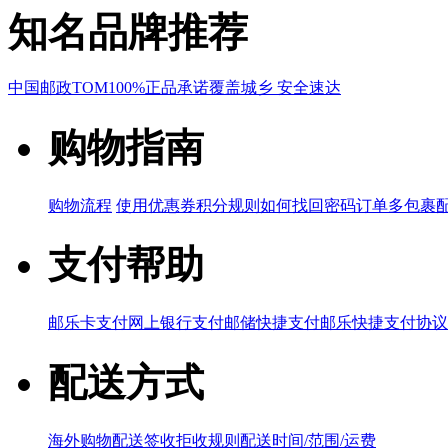
知名品牌推荐
中国邮政
TOM
100%正品承诺
覆盖城乡 安全速达
购物指南
购物流程
使用优惠券
积分规则
如何找回密码
订单多包裹
支付帮助
邮乐卡支付
网上银行支付
邮储快捷支付
邮乐快捷支付协议
配送方式
海外购物配送
签收拒收规则
配送时间/范围/运费