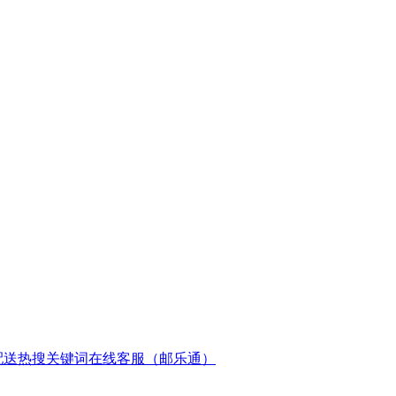
配送
热搜关键词
在线客服（邮乐通）