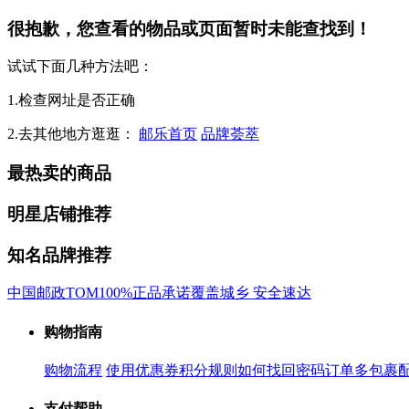
很抱歉，您查看的物品或页面暂时未能查找到！
试试下面几种方法吧：
1.检查网址是否正确
2.去其他地方逛逛：
邮乐首页
品牌荟萃
最热卖的商品
明星店铺推荐
知名品牌推荐
中国邮政
TOM
100%正品承诺
覆盖城乡 安全速达
购物指南
购物流程
使用优惠券
积分规则
如何找回密码
订单多包裹
支付帮助