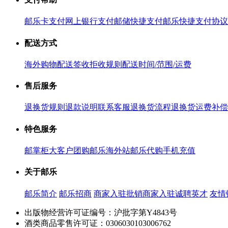
邮乐卡支付
网上银行支付
邮储快捷支付
邮乐快捷支付协议
配送方式
海外购物配送
签收拒收规则
配送时间/范围/运费
售后服务
退换货规则
退款说明
联系客服
退换货流程
退换货运费补偿
特色服务
邮掌柜
大客户团购
邮乐海外站
邮乐代购
手机充值
关于邮乐
邮乐简介
邮乐招商
商家入驻
批销商家入驻
诚聘英才
友情
出版物经营许可证编号：沪批字第Y4843号
酒类商品零售许可证：0306030103006762