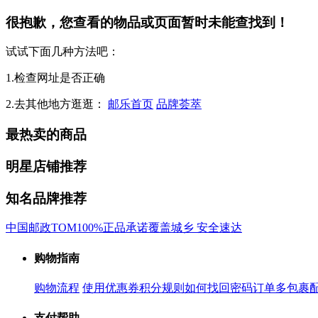
很抱歉，您查看的物品或页面暂时未能查找到！
试试下面几种方法吧：
1.检查网址是否正确
2.去其他地方逛逛：
邮乐首页
品牌荟萃
最热卖的商品
明星店铺推荐
知名品牌推荐
中国邮政
TOM
100%正品承诺
覆盖城乡 安全速达
购物指南
购物流程
使用优惠券
积分规则
如何找回密码
订单多包裹
支付帮助