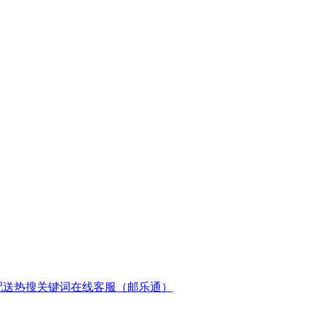
配送
热搜关键词
在线客服（邮乐通）