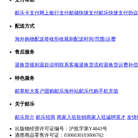
邮乐卡支付
网上银行支付
邮储快捷支付
邮乐快捷支付协议
配送方式
海外购物配送
签收拒收规则
配送时间/范围/运费
售后服务
退换货规则
退款说明
联系客服
退换货流程
退换货运费补偿
特色服务
邮掌柜
大客户团购
邮乐海外站
邮乐代购
手机充值
关于邮乐
邮乐简介
邮乐招商
商家入驻
批销商家入驻
诚聘英才
友情
出版物经营许可证编号：沪批字第Y4843号
酒类商品零售许可证：0306030103006762