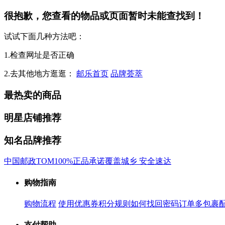
很抱歉，您查看的物品或页面暂时未能查找到！
试试下面几种方法吧：
1.检查网址是否正确
2.去其他地方逛逛：
邮乐首页
品牌荟萃
最热卖的商品
明星店铺推荐
知名品牌推荐
中国邮政
TOM
100%正品承诺
覆盖城乡 安全速达
购物指南
购物流程
使用优惠券
积分规则
如何找回密码
订单多包裹
支付帮助