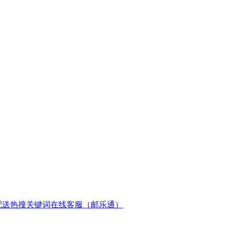
配送
热搜关键词
在线客服（邮乐通）