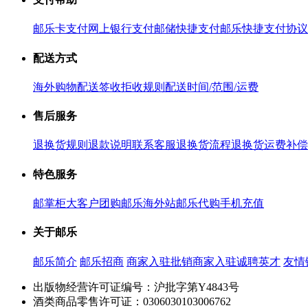
邮乐卡支付
网上银行支付
邮储快捷支付
邮乐快捷支付协议
配送方式
海外购物配送
签收拒收规则
配送时间/范围/运费
售后服务
退换货规则
退款说明
联系客服
退换货流程
退换货运费补偿
特色服务
邮掌柜
大客户团购
邮乐海外站
邮乐代购
手机充值
关于邮乐
邮乐简介
邮乐招商
商家入驻
批销商家入驻
诚聘英才
友情
出版物经营许可证编号：沪批字第Y4843号
酒类商品零售许可证：0306030103006762