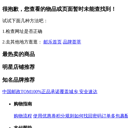
很抱歉，您查看的物品或页面暂时未能查找到！
试试下面几种方法吧：
1.检查网址是否正确
2.去其他地方逛逛：
邮乐首页
品牌荟萃
最热卖的商品
明星店铺推荐
知名品牌推荐
中国邮政
TOM
100%正品承诺
覆盖城乡 安全速达
购物指南
购物流程
使用优惠券
积分规则
如何找回密码
订单多包裹
支付帮助