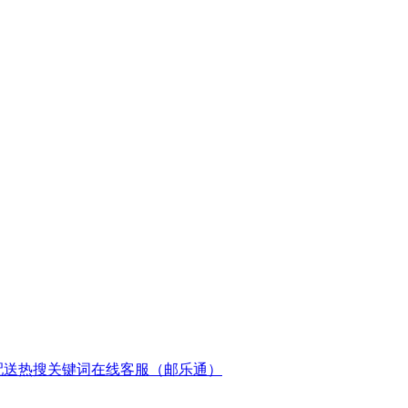
配送
热搜关键词
在线客服（邮乐通）