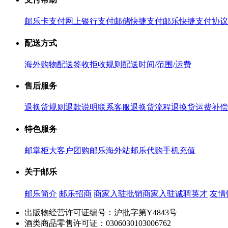
邮乐卡支付
网上银行支付
邮储快捷支付
邮乐快捷支付协议
配送方式
海外购物配送
签收拒收规则
配送时间/范围/运费
售后服务
退换货规则
退款说明
联系客服
退换货流程
退换货运费补偿
特色服务
邮掌柜
大客户团购
邮乐海外站
邮乐代购
手机充值
关于邮乐
邮乐简介
邮乐招商
商家入驻
批销商家入驻
诚聘英才
友情
出版物经营许可证编号：沪批字第Y4843号
酒类商品零售许可证：0306030103006762