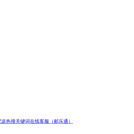
配送
热搜关键词
在线客服（邮乐通）