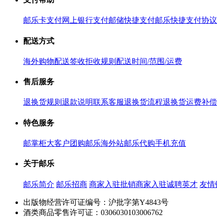
邮乐卡支付
网上银行支付
邮储快捷支付
邮乐快捷支付协议
配送方式
海外购物配送
签收拒收规则
配送时间/范围/运费
售后服务
退换货规则
退款说明
联系客服
退换货流程
退换货运费补偿
特色服务
邮掌柜
大客户团购
邮乐海外站
邮乐代购
手机充值
关于邮乐
邮乐简介
邮乐招商
商家入驻
批销商家入驻
诚聘英才
友情
出版物经营许可证编号：沪批字第Y4843号
酒类商品零售许可证：0306030103006762