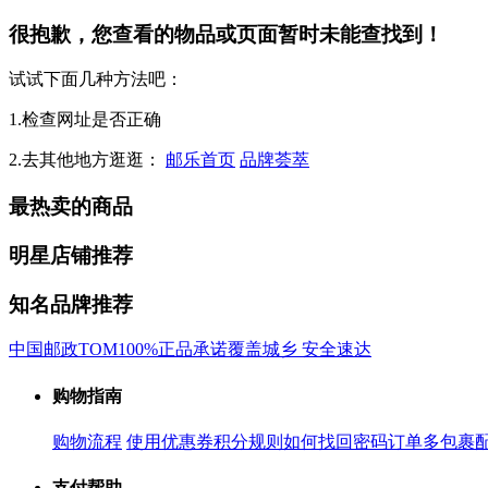
很抱歉，您查看的物品或页面暂时未能查找到！
试试下面几种方法吧：
1.检查网址是否正确
2.去其他地方逛逛：
邮乐首页
品牌荟萃
最热卖的商品
明星店铺推荐
知名品牌推荐
中国邮政
TOM
100%正品承诺
覆盖城乡 安全速达
购物指南
购物流程
使用优惠券
积分规则
如何找回密码
订单多包裹
支付帮助