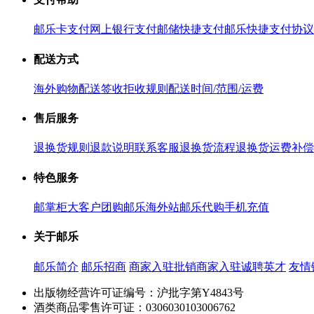
邮乐卡支付
网上银行支付
邮储快捷支付
邮乐快捷支付协议
配送方式
海外购物配送
签收拒收规则
配送时间/范围/运费
售后服务
退换货规则
退款说明
联系客服
退换货流程
退换货运费补偿
特色服务
邮掌柜
大客户团购
邮乐海外站
邮乐代购
手机充值
关于邮乐
邮乐简介
邮乐招商
商家入驻
批销商家入驻
诚聘英才
友情
出版物经营许可证编号：沪批字第Y4843号
酒类商品零售许可证：0306030103006762