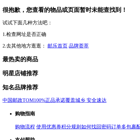
很抱歉，您查看的物品或页面暂时未能查找到！
试试下面几种方法吧：
1.检查网址是否正确
2.去其他地方逛逛：
邮乐首页
品牌荟萃
最热卖的商品
明星店铺推荐
知名品牌推荐
中国邮政
TOM
100%正品承诺
覆盖城乡 安全速达
购物指南
购物流程
使用优惠券
积分规则
如何找回密码
订单多包裹
支付帮助