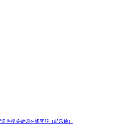
配送
热搜关键词
在线客服（邮乐通）