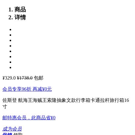
商品
详情
¥
329.0
¥1738.0
包邮
会员专享96折 再减
¥0
元
佐斯登 航海王海贼王索隆抽象文款行李箱卡通拉杆旅行箱16
寸
邮特惠会员，此商品省
¥0
成为会员