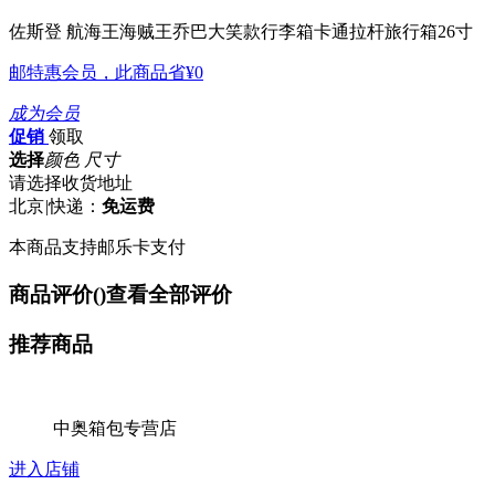
佐斯登 航海王海贼王乔巴大笑款行李箱卡通拉杆旅行箱26寸
邮特惠会员，此商品省
¥0
成为会员
促销
领取
选择
颜色 尺寸
请选择收货地址
北京
|
快递：
免运费
本商品支持邮乐卡支付
商品评价(
)
查看全部评价
推荐商品
中奥箱包专营店
进入店铺