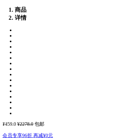
商品
详情
¥
459.0
¥2278.0
包邮
会员专享96折 再减
¥0
元