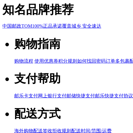
知名品牌推荐
中国邮政
TOM
100%正品承诺
覆盖城乡 安全速达
购物指南
购物流程
使用优惠券
积分规则
如何找回密码
订单多包裹
支付帮助
邮乐卡支付
网上银行支付
邮储快捷支付
邮乐快捷支付协议
配送方式
海外购物配送
签收拒收规则
配送时间/范围/运费