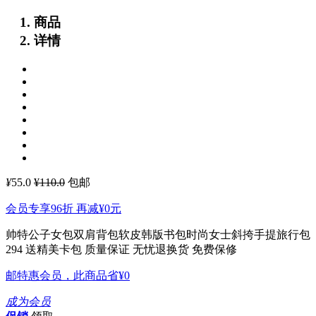
商品
详情
¥
55.0
¥110.0
包邮
会员专享96折 再减
¥0
元
帅特公子女包双肩背包软皮韩版书包时尚女士斜挎手提旅行包
294
送精美卡包 质量保证 无忧退换货 免费保修
邮特惠会员，此商品省
¥0
成为会员