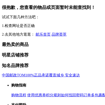
很抱歉，您查看的物品或页面暂时未能查找到！
试试下面几种方法吧：
1.检查网址是否正确
2.去其他地方逛逛：
邮乐首页
品牌荟萃
最热卖的商品
明星店铺推荐
知名品牌推荐
中国邮政
TOM
100%正品承诺
覆盖城乡 安全速达
购物指南
购物流程
使用优惠券
积分规则
如何找回密码
订单多包裹
支付帮助