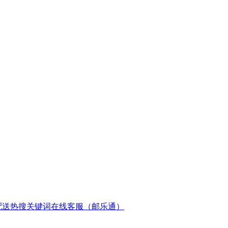
配送
热搜关键词
在线客服（邮乐通）