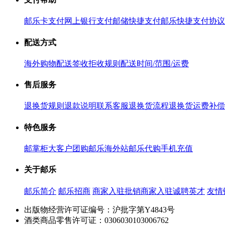
邮乐卡支付
网上银行支付
邮储快捷支付
邮乐快捷支付协议
配送方式
海外购物配送
签收拒收规则
配送时间/范围/运费
售后服务
退换货规则
退款说明
联系客服
退换货流程
退换货运费补偿
特色服务
邮掌柜
大客户团购
邮乐海外站
邮乐代购
手机充值
关于邮乐
邮乐简介
邮乐招商
商家入驻
批销商家入驻
诚聘英才
友情
出版物经营许可证编号：沪批字第Y4843号
酒类商品零售许可证：0306030103006762