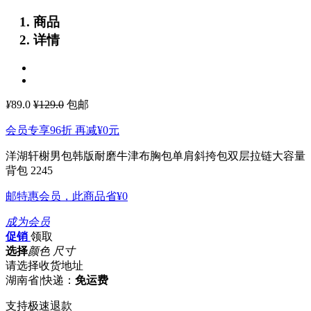
商品
详情
¥
89.0
¥129.0
包邮
会员专享96折 再减
¥0
元
洋湖轩榭男包韩版耐磨牛津布胸包单肩斜挎包双层拉链大容量
背包 2245
邮特惠会员，此商品省
¥0
成为会员
促销
领取
选择
颜色 尺寸
请选择收货地址
湖南省
|
快递：
免运费
支持极速退款