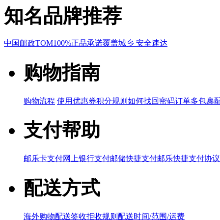
知名品牌推荐
中国邮政
TOM
100%正品承诺
覆盖城乡 安全速达
购物指南
购物流程
使用优惠券
积分规则
如何找回密码
订单多包裹
支付帮助
邮乐卡支付
网上银行支付
邮储快捷支付
邮乐快捷支付协议
配送方式
海外购物配送
签收拒收规则
配送时间/范围/运费