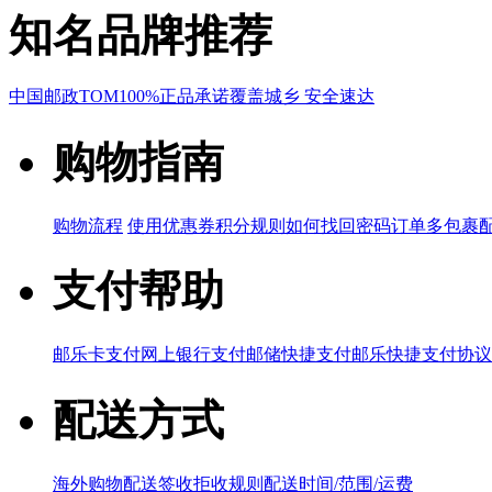
知名品牌推荐
中国邮政
TOM
100%正品承诺
覆盖城乡 安全速达
购物指南
购物流程
使用优惠券
积分规则
如何找回密码
订单多包裹
支付帮助
邮乐卡支付
网上银行支付
邮储快捷支付
邮乐快捷支付协议
配送方式
海外购物配送
签收拒收规则
配送时间/范围/运费