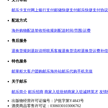
邮乐卡支付
网上银行支付
邮储快捷支付
邮乐快捷支付协议
配送方式
海外购物配送
签收拒收规则
配送时间/范围/运费
售后服务
退换货规则
退款说明
联系客服
退换货流程
退换货运费补偿
特色服务
邮掌柜
大客户团购
邮乐海外站
邮乐代购
手机充值
关于邮乐
邮乐简介
邮乐招商
商家入驻
批销商家入驻
诚聘英才
友情
出版物经营许可证编号：沪批字第Y4843号
酒类商品零售许可证：0306030103006762