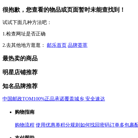
很抱歉，您查看的物品或页面暂时未能查找到！
试试下面几种方法吧：
1.检查网址是否正确
2.去其他地方逛逛：
邮乐首页
品牌荟萃
最热卖的商品
明星店铺推荐
知名品牌推荐
中国邮政
TOM
100%正品承诺
覆盖城乡 安全速达
购物指南
购物流程
使用优惠券
积分规则
如何找回密码
订单多包裹
支付帮助