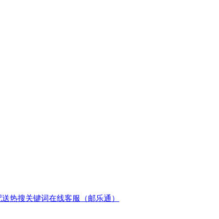
配送
热搜关键词
在线客服（邮乐通）