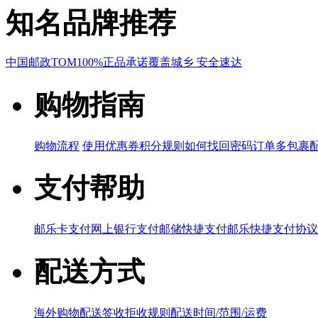
知名品牌推荐
中国邮政
TOM
100%正品承诺
覆盖城乡 安全速达
购物指南
购物流程
使用优惠券
积分规则
如何找回密码
订单多包裹
支付帮助
邮乐卡支付
网上银行支付
邮储快捷支付
邮乐快捷支付协议
配送方式
海外购物配送
签收拒收规则
配送时间/范围/运费