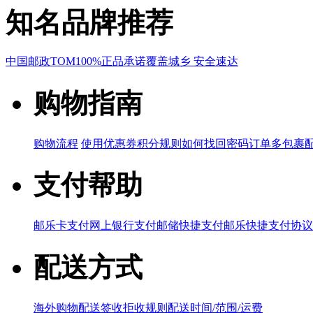
知名品牌推荐
中国邮政
TOM
100%正品承诺
覆盖城乡 安全速达
购物指南
购物流程
使用优惠券
积分规则
如何找回密码
订单多包裹
支付帮助
邮乐卡支付
网上银行支付
邮储快捷支付
邮乐快捷支付协议
配送方式
海外购物配送
签收拒收规则
配送时间/范围/运费