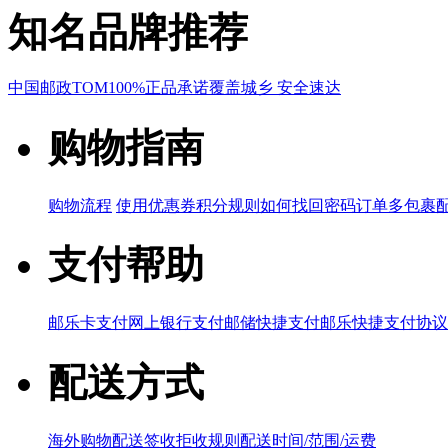
知名品牌推荐
中国邮政
TOM
100%正品承诺
覆盖城乡 安全速达
购物指南
购物流程
使用优惠券
积分规则
如何找回密码
订单多包裹
支付帮助
邮乐卡支付
网上银行支付
邮储快捷支付
邮乐快捷支付协议
配送方式
海外购物配送
签收拒收规则
配送时间/范围/运费