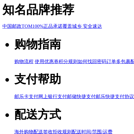
知名品牌推荐
中国邮政
TOM
100%正品承诺
覆盖城乡 安全速达
购物指南
购物流程
使用优惠券
积分规则
如何找回密码
订单多包裹
支付帮助
邮乐卡支付
网上银行支付
邮储快捷支付
邮乐快捷支付协议
配送方式
海外购物配送
签收拒收规则
配送时间/范围/运费