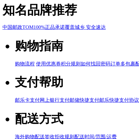
知名品牌推荐
中国邮政
TOM
100%正品承诺
覆盖城乡 安全速达
购物指南
购物流程
使用优惠券
积分规则
如何找回密码
订单多包裹
支付帮助
邮乐卡支付
网上银行支付
邮储快捷支付
邮乐快捷支付协议
配送方式
海外购物配送
签收拒收规则
配送时间/范围/运费