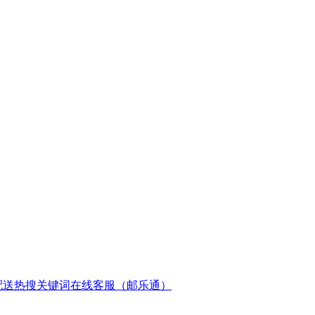
配送
热搜关键词
在线客服（邮乐通）