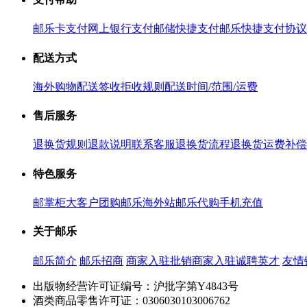
邮乐卡支付
网上银行支付
邮储快捷支付
邮乐快捷支付协议
配送方式
海外购物配送
签收拒收规则
配送时间/范围/运费
售后服务
退换货规则
退款说明
联系客服
退换货流程
退换货运费补偿
特色服务
邮掌柜
大客户团购
邮乐海外站
邮乐代购
手机充值
关于邮乐
邮乐简介
邮乐招商
商家入驻
批销商家入驻
诚聘英才
友情
出版物经营许可证编号：沪批字第Y4843号
酒类商品零售许可证：0306030103006762