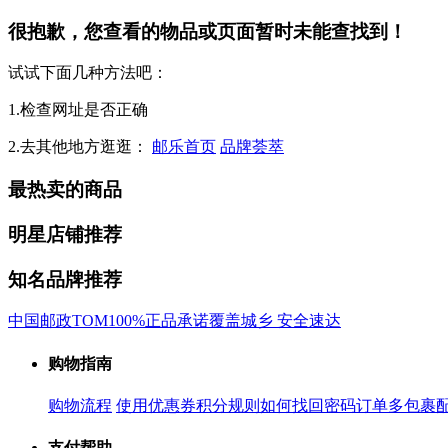
很抱歉，您查看的物品或页面暂时未能查找到！
试试下面几种方法吧：
1.检查网址是否正确
2.去其他地方逛逛：
邮乐首页
品牌荟萃
最热卖的商品
明星店铺推荐
知名品牌推荐
中国邮政
TOM
100%正品承诺
覆盖城乡 安全速达
购物指南
购物流程
使用优惠券
积分规则
如何找回密码
订单多包裹
支付帮助