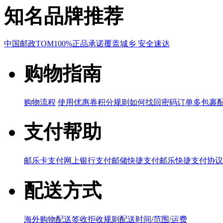
知名品牌推荐
中国邮政
TOM
100%正品承诺
覆盖城乡 安全速达
购物指南
购物流程
使用优惠券
积分规则
如何找回密码
订单多包裹
支付帮助
邮乐卡支付
网上银行支付
邮储快捷支付
邮乐快捷支付协议
配送方式
海外购物配送
签收拒收规则
配送时间/范围/运费