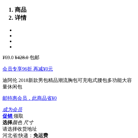
商品
详情
¥
69.0
¥428.0
包邮
会员专享96折 再减
¥0
元
迪阿伦 2018新款男包精品潮流胸包可充电式腰包多功能大容
量休闲包
邮特惠会员，此商品省
¥0
成为会员
促销
领取
选择
颜色 尺寸
请选择收货地址
河北省
|
快递：
免运费