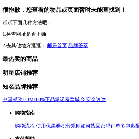
很抱歉，您查看的物品或页面暂时未能查找到！
试试下面几种方法吧：
1.检查网址是否正确
2.去其他地方逛逛：
邮乐首页
品牌荟萃
最热卖的商品
明星店铺推荐
知名品牌推荐
中国邮政
TOM
100%正品承诺
覆盖城乡 安全速达
购物指南
购物流程
使用优惠券
积分规则
如何找回密码
订单多包裹
支付帮助