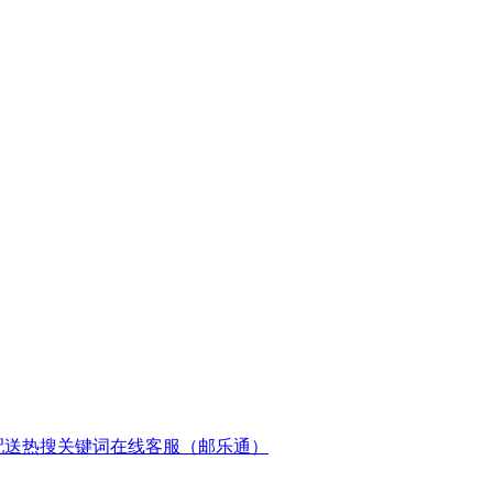
配送
热搜关键词
在线客服（邮乐通）