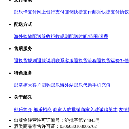
邮乐卡支付
网上银行支付
邮储快捷支付
邮乐快捷支付协议
配送方式
海外购物配送
签收拒收规则
配送时间/范围/运费
售后服务
退换货规则
退款说明
联系客服
退换货流程
退换货运费补偿
特色服务
邮掌柜
大客户团购
邮乐海外站
邮乐代购
手机充值
关于邮乐
邮乐简介
邮乐招商
商家入驻
批销商家入驻
诚聘英才
友情
出版物经营许可证编号：沪批字第Y4843号
酒类商品零售许可证：0306030103006762