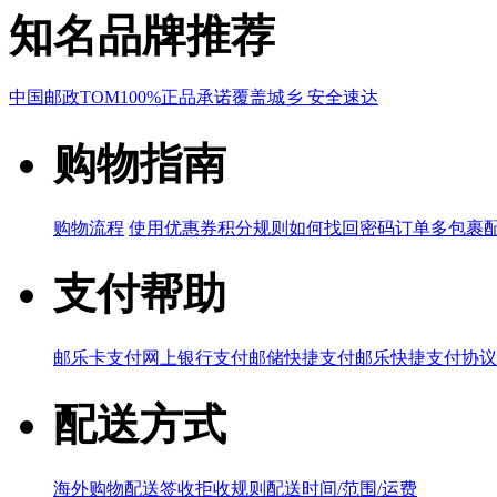
知名品牌推荐
中国邮政
TOM
100%正品承诺
覆盖城乡 安全速达
购物指南
购物流程
使用优惠券
积分规则
如何找回密码
订单多包裹
支付帮助
邮乐卡支付
网上银行支付
邮储快捷支付
邮乐快捷支付协议
配送方式
海外购物配送
签收拒收规则
配送时间/范围/运费