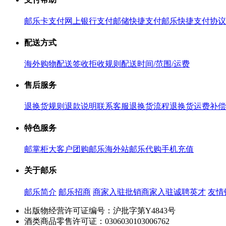
邮乐卡支付
网上银行支付
邮储快捷支付
邮乐快捷支付协议
配送方式
海外购物配送
签收拒收规则
配送时间/范围/运费
售后服务
退换货规则
退款说明
联系客服
退换货流程
退换货运费补偿
特色服务
邮掌柜
大客户团购
邮乐海外站
邮乐代购
手机充值
关于邮乐
邮乐简介
邮乐招商
商家入驻
批销商家入驻
诚聘英才
友情
出版物经营许可证编号：沪批字第Y4843号
酒类商品零售许可证：0306030103006762