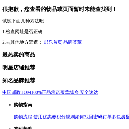
很抱歉，您查看的物品或页面暂时未能查找到！
试试下面几种方法吧：
1.检查网址是否正确
2.去其他地方逛逛：
邮乐首页
品牌荟萃
最热卖的商品
明星店铺推荐
知名品牌推荐
中国邮政
TOM
100%正品承诺
覆盖城乡 安全速达
购物指南
购物流程
使用优惠券
积分规则
如何找回密码
订单多包裹
支付帮助