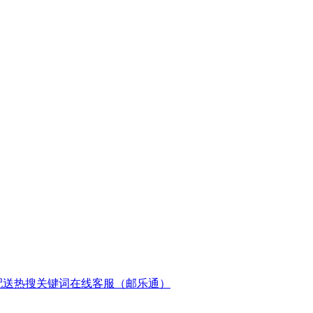
配送
热搜关键词
在线客服（邮乐通）