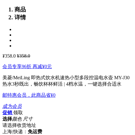
商品
详情
¥
358.0
¥358.0
会员专享96折 再减
¥0
元
美菱/MeiLing 即热式饮水机速热小型多段控温电水壶 MY-J30
热水3秒既出，畅饮杯杯鲜活 | 4档水温，一键选择合适水
邮特惠会员，此商品省
¥0
成为会员
促销
领取
选择
颜色 尺寸
请选择收货地址
上海
|
快递：
免运费