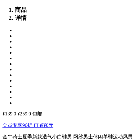
商品
详情
¥
139.0
¥259.0
包邮
会员专享96折 再减
¥0
元
金牛骑士夏季新款透气小白鞋男 网纱男士休闲单鞋运动风男