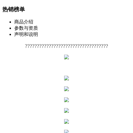
热销榜单
商品介绍
参数与资质
声明和说明
???????????????????????????????????