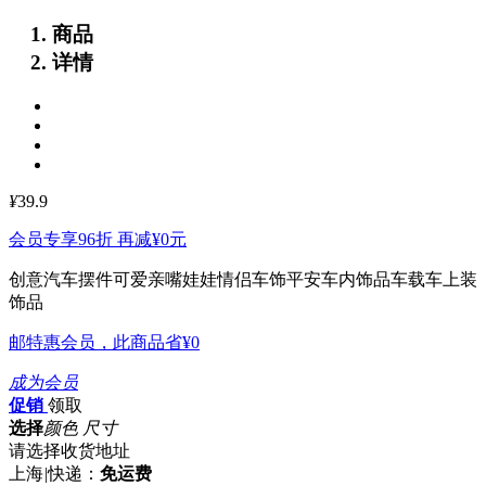
商品
详情
¥
39.9
会员专享96折 再减
¥0
元
创意汽车摆件可爱亲嘴娃娃情侣车饰平安车内饰品车载车上装
饰品
邮特惠会员，此商品省
¥0
成为会员
促销
领取
选择
颜色 尺寸
请选择收货地址
上海
|
快递：
免运费