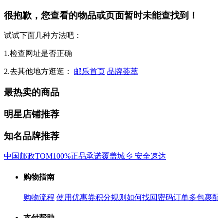
很抱歉，您查看的物品或页面暂时未能查找到！
试试下面几种方法吧：
1.检查网址是否正确
2.去其他地方逛逛：
邮乐首页
品牌荟萃
最热卖的商品
明星店铺推荐
知名品牌推荐
中国邮政
TOM
100%正品承诺
覆盖城乡 安全速达
购物指南
购物流程
使用优惠券
积分规则
如何找回密码
订单多包裹
支付帮助