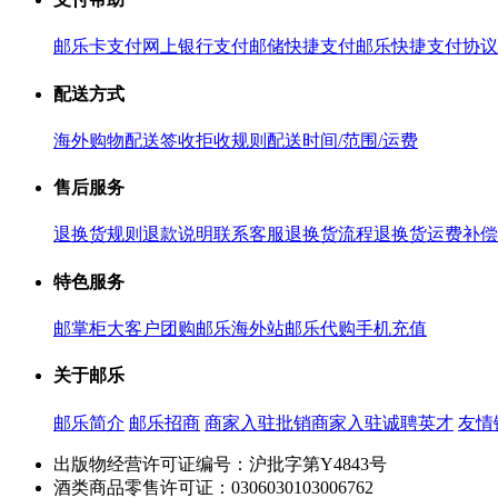
邮乐卡支付
网上银行支付
邮储快捷支付
邮乐快捷支付协议
配送方式
海外购物配送
签收拒收规则
配送时间/范围/运费
售后服务
退换货规则
退款说明
联系客服
退换货流程
退换货运费补偿
特色服务
邮掌柜
大客户团购
邮乐海外站
邮乐代购
手机充值
关于邮乐
邮乐简介
邮乐招商
商家入驻
批销商家入驻
诚聘英才
友情
出版物经营许可证编号：沪批字第Y4843号
酒类商品零售许可证：0306030103006762