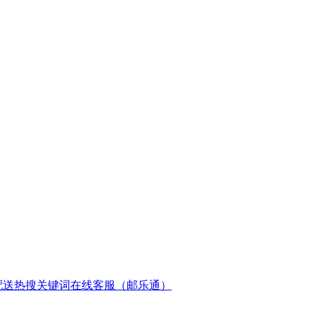
配送
热搜关键词
在线客服（邮乐通）