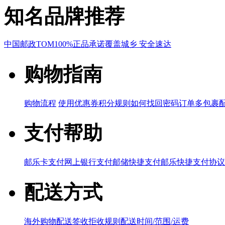
知名品牌推荐
中国邮政
TOM
100%正品承诺
覆盖城乡 安全速达
购物指南
购物流程
使用优惠券
积分规则
如何找回密码
订单多包裹
支付帮助
邮乐卡支付
网上银行支付
邮储快捷支付
邮乐快捷支付协议
配送方式
海外购物配送
签收拒收规则
配送时间/范围/运费