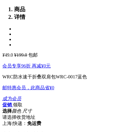
商品
详情
¥
49.0
¥199.0
包邮
会员专享96折 再减
¥0
元
WRC防水速干折叠双肩包WRC-0017蓝色
邮特惠会员，此商品省
¥0
成为会员
促销
领取
选择
颜色 尺寸
请选择收货地址
上海
|
快递：
免运费