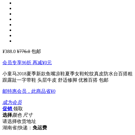
¥
388.0
¥776.0
包邮
会员专享96折 再减
¥0
元
小童马2018夏季新款鱼嘴凉鞋夏季女鞋蛇纹真皮防水台百搭粗
跟露趾一字带鞋
头层牛皮 舒适修脚 优雅百搭 包邮
邮特惠会员，此商品省
¥0
成为会员
促销
领取
选择
颜色 尺寸
请选择收货地址
湖南省
|
快递：
免运费