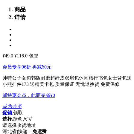
商品
详情
¥
49.0
¥116.0
包邮
会员专享96折 再减
¥0
元
帅特公子女包韩版耐磨超纤皮双肩包休闲旅行书包女士背包送
小熊挂件173
送精美卡包 质量保证 无忧退换货 免费保修
邮特惠会员，此商品省
¥0
成为会员
促销
领取
选择
颜色 尺寸
请选择收货地址
河北省
|
快递：
免运费