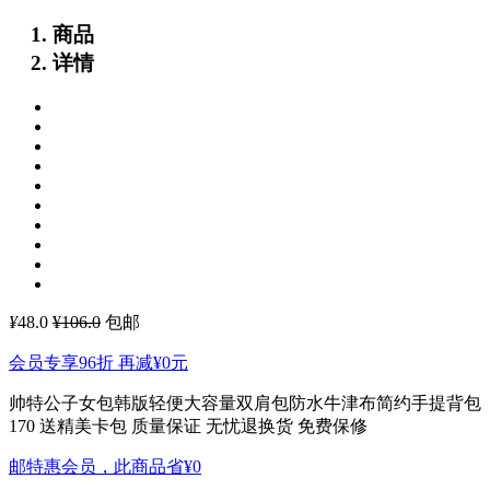
商品
详情
¥
48.0
¥106.0
包邮
会员专享96折 再减
¥0
元
帅特公子女包韩版轻便大容量双肩包防水牛津布简约手提背包
170
送精美卡包 质量保证 无忧退换货 免费保修
邮特惠会员，此商品省
¥0