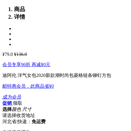
商品
详情
¥
79.0
¥136.0
会员专享96折 再减
¥0
元
迪阿伦 洋气女包2020新款潮时尚包菱格链条铆钉方包
邮特惠会员，此商品省
¥0
成为会员
促销
领取
选择
颜色 尺寸
请选择收货地址
河北省
|
快递：
免运费