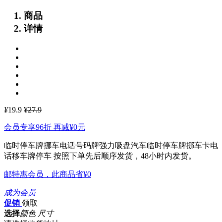
商品
详情
¥
19.9
¥27.9
会员专享96折 再减
¥0
元
临时停车牌挪车电话号码牌强力吸盘汽车临时停车牌挪车卡电
话移车牌停车
按照下单先后顺序发货，48小时内发货。
邮特惠会员，此商品省
¥0
成为会员
促销
领取
选择
颜色 尺寸