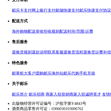
邮乐卡支付
网上银行支付
邮储快捷支付
邮乐快捷支付协议
配送方式
海外购物配送
签收拒收规则
配送时间/范围/运费
售后服务
退换货规则
退款说明
联系客服
退换货流程
退换货运费补偿
特色服务
邮掌柜
大客户团购
邮乐海外站
邮乐代购
手机充值
关于邮乐
邮乐简介
邮乐招商
商家入驻
批销商家入驻
诚聘英才
友情
出版物经营许可证编号：沪批字第Y4843号
酒类商品零售许可证：0306030103006762