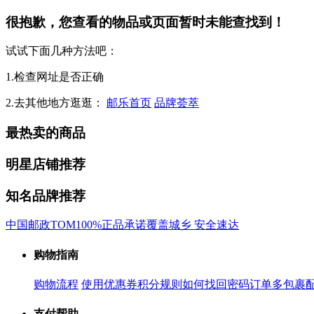
很抱歉，您查看的物品或页面暂时未能查找到！
试试下面几种方法吧：
1.检查网址是否正确
2.去其他地方逛逛：
邮乐首页
品牌荟萃
最热卖的商品
明星店铺推荐
知名品牌推荐
中国邮政
TOM
100%正品承诺
覆盖城乡 安全速达
购物指南
购物流程
使用优惠券
积分规则
如何找回密码
订单多包裹
支付帮助