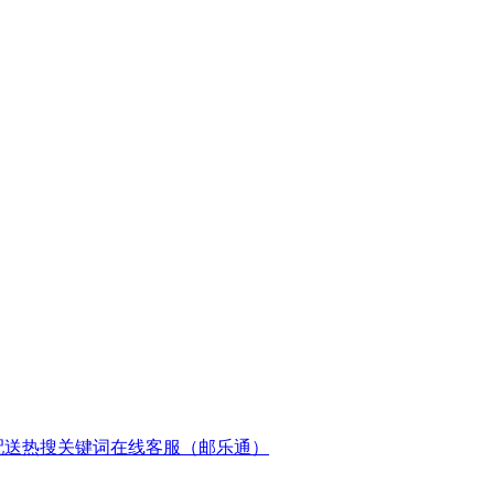
配送
热搜关键词
在线客服（邮乐通）