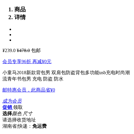
商品
详情
¥
239.0
¥478.0
包邮
会员专享96折 再减
¥0
元
小童马2018新款背包男 双肩包防盗背包多功能usb充电时尚潮
流青年书包男
充电 防盗 防水
邮特惠会员，此商品省
¥0
成为会员
促销
领取
选择
颜色 尺寸
请选择收货地址
湖南省
|
快递：
免运费