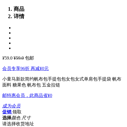
商品
详情
¥
59.0
¥59.0
包邮
会员专享96折 再减
¥0
元
小童马新款简约帆布包手提包包女包女式单肩包手提袋
帆布
面料 糖果色 帆布包 五金拉链
邮特惠会员，此商品省
¥0
成为会员
促销
领取
选择
颜色 尺寸
请选择收货地址