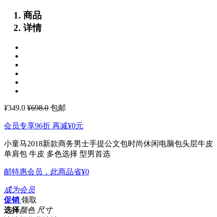
商品
详情
¥
349.0
¥698.0
包邮
会员专享96折 再减
¥0
元
小童马2018新款商务男士手提公文包时尚休闲电脑包头层牛皮
单肩包
牛皮 多色选择 型男首选
邮特惠会员，此商品省
¥0
成为会员
促销
领取
选择
颜色 尺寸