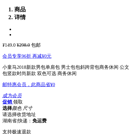
商品
详情
¥
149.0
¥298.0
包邮
会员专享96折 再减
¥0
元
小童马2018新款男包单肩包 男士包包斜跨背包商务休闲 公文
包竖款时尚新款
双色可选 商务休闲
邮特惠会员，此商品省
¥0
成为会员
促销
领取
选择
颜色 尺寸
请选择收货地址
湖南省
|
快递：
免运费
支持极速退款