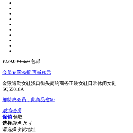
¥
229.0
¥456.0
包邮
会员专享96折 再减
¥0
元
金猴通勤女鞋浅口街头简约商务正装女鞋日常休闲女鞋
SQ55018A
邮特惠会员，此商品省
¥0
成为会员
促销
领取
选择
颜色 尺寸
请选择收货地址