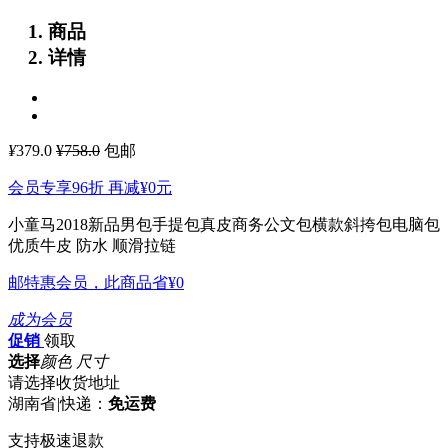
商品
详情
¥
379.0
¥758.0
包邮
会员专享96折 再减
¥0
元
小童马2018新品男包手提包真皮商务公文包横款斜挎包电脑包
优质牛皮 防水 顺滑拉链
邮特惠会员，此商品省
¥0
成为会员
促销
领取
选择
颜色 尺寸
请选择收货地址
湖南省
|
快递：
免运费
支持极速退款